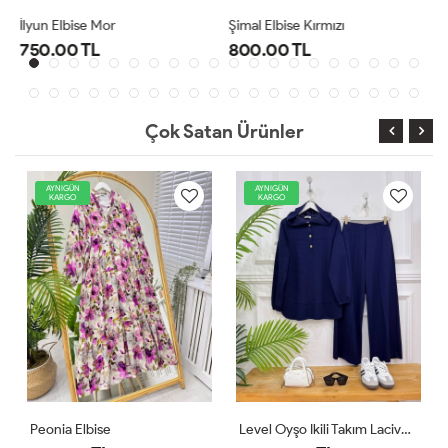
Şimal Elbise Kırmızı
Level Oyşo Ikili Takım Lacivert
800.00 TL
1,000.00 TL
Çok Satan Ürünler
AYNIGÜN
AYNIGÜN
KARGO
KARGO
Level Oyşo Ikili Takım Lacivert
Zeren Elbise Pudra