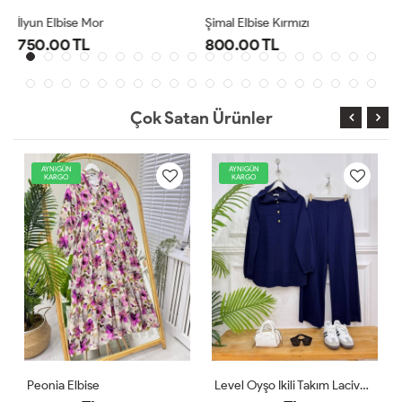
Şimal Elbise Kırmızı
Level Oyşo Ikili Takım Lacivert
800.00 TL
1,000.00 TL
Çok Satan Ürünler
AYNIGÜN
AYNIGÜN
KARGO
KARGO
Level Oyşo Ikili Takım Lacivert
Zeren Elbise Pudra