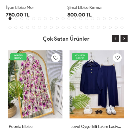
Şimal Elbise Kırmızı
Level Oyşo Ikili Takım Lacivert
800.00 TL
1,000.00 TL
Çok Satan Ürünler
AYNIGÜN
AYNIGÜN
KARGO
KARGO
Level Oyşo Ikili Takım Lacivert
Zeren Elbise Pudra