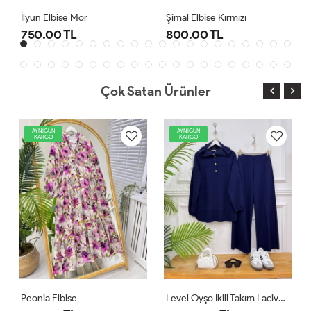
Şimal Elbise Kırmızı
Level Oyşo Ikili Takım Lacivert
800.00 TL
1,000.00 TL
Çok Satan Ürünler
AYNIGÜN
AYNIGÜN
KARGO
KARGO
Level Oyşo Ikili Takım Lacivert
Zeren Elbise Pudra