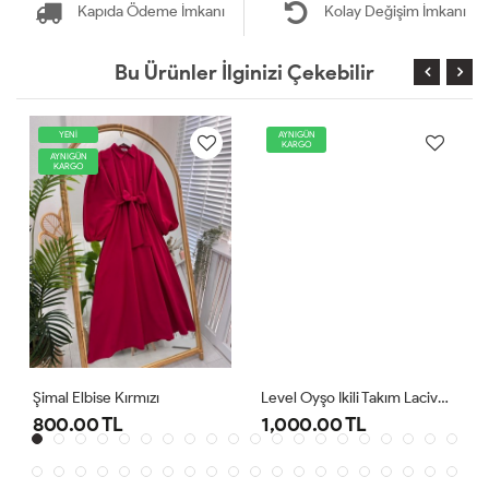
Kapıda Ödeme İmkanı
Kolay Değişim İmkanı
Bu Ürünler İlginizi Çekebilir
YENİ
AYNIGÜN
KARGO
AYNIGÜN
KARGO
Şimal Elbise Kırmızı
Level Oyşo Ikili Takım Lacivert
800.00 TL
1,000.00 TL