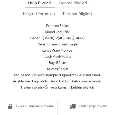
Ürün Bilgileri
Ödeme Bilgileri
Müşteri Yorumları
Teslimat Bilgileri
Prenses Elbise
Model kodu:756
Beden:1(36/38)-2(40)-3(42)-4(44)
Renk:Kırmızı-Siyah-Çağla
Kahve-Sarı-Mor-Bej
Laci-Mavi-Pudra
Boy:135 cm
Kumaş:Poplin
Yeni sezon-Ön kısmı komple düğmelidir-Bel kısmı tünelli
sıkıştılabilen bağcıklıdır-Balon koldur-Bilek kısmı lastiklidir-
Hakim yakadır-Ön ve arka kısmı belden pilelidir
Güvenli Alışveriş İmkanı
Hızlı Kargo İmkanı