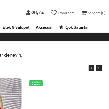
Giriş Yap
Favorilerim
Sepetim [
0
]
Etek & Salopet
Aksesuar
Çok Satanlar
rar deneyin.
AYNIGÜN
KARGO