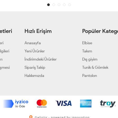
tleri
Hızlı Erişim
Popüler Katego
eri
Anasayfa
Elbise
gileri
Yeni Ürünler
Takım
rı
İndirimdeki Ürünler
Dış giyim
eşmesi
Sipariş Takip
Tunik & Gömlek
Hakkımızda
Pantolon
Geliştir - powered by innovation