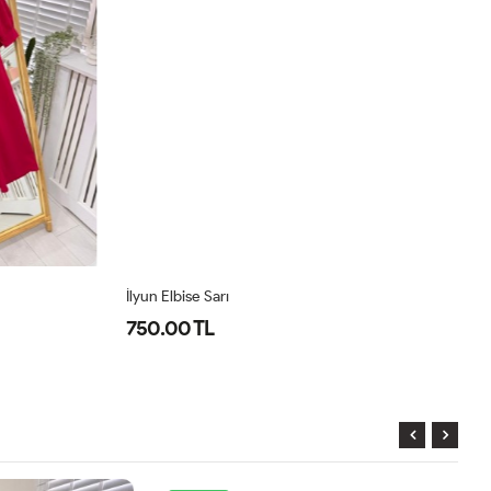
İlyun Elbise Sarı
Pr
750.00 TL
8