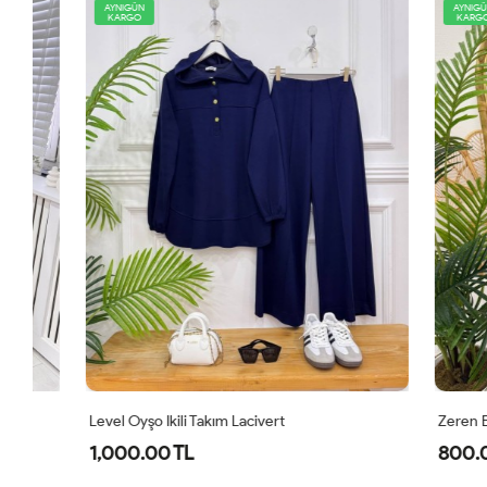
AYNIGÜN
AYNIGÜN
KARGO
KARGO
Level Oyşo Ikili Takım Lacivert
Zeren Elbise
1,000.00 TL
800.00 T