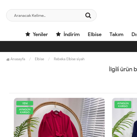
Yeniler
İndirim
Elbise
Takım
Dı
Anasayfa
Elbise
Rebeka Elbise siyah
İlgili ürün
YENİ
AYNIGÜN
KARGO
AYNIGÜN
KARGO