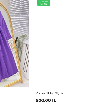
AYNIGÜN
KARGO
Zeren Elbise Siyah
Ze
800.00 TL
8