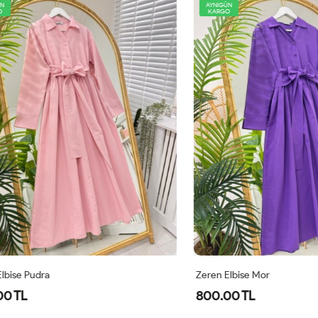
AYNIGÜN
KARGO
 Pudra
Zeren Elbise Mor
L
800.00 TL