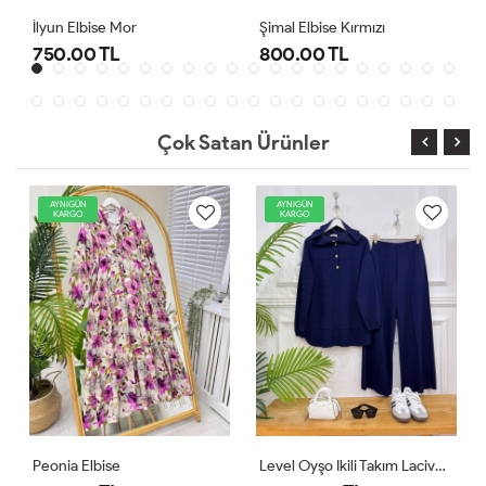
Şimal Elbise Kırmızı
Level Oyşo Ikili Takım Lacivert
800.00 TL
1,000.00 TL
Çok Satan Ürünler
AYNIGÜN
AYNIGÜN
KARGO
KARGO
Level Oyşo Ikili Takım Lacivert
Zeren Elbise Pudra