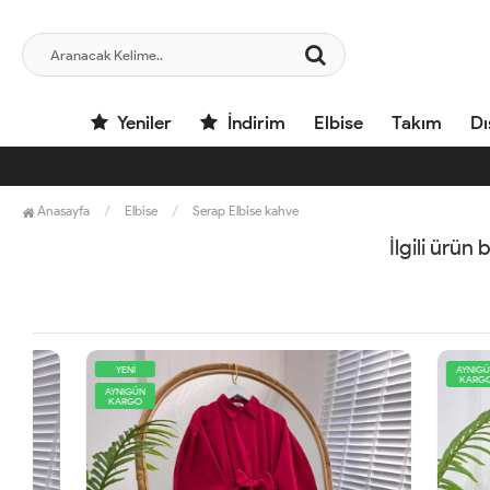
Yeniler
İndirim
Elbise
Takım
Dı
Anasayfa
Elbise
Serap Elbise kahve
İlgili ürün
YENİ
AYNIGÜN
KARGO
AYNIGÜN
KARGO