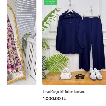
AYNIGÜN
AYNIGÜN
KARGO
KARGO
Level Oyşo Ikili Takım Lacivert
Zeren Elbise
1,000.00 TL
800.00 T