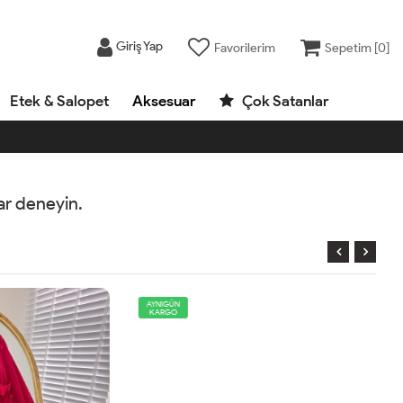
Giriş Yap
Favorilerim
Sepetim [
0
]
Etek & Salopet
Aksesuar
Çok Satanlar
rar deneyin.
AYNIGÜN
KARGO