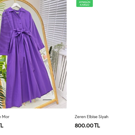
AYNIGÜN
KARGO
Zeren Elbise Siyah
Ze
800.00 TL
8