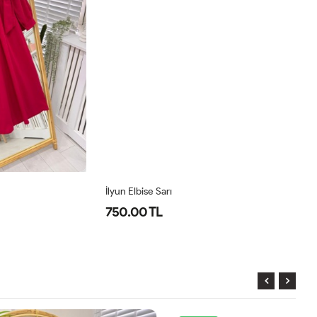
İlyun Elbise Sarı
Pr
750.00 TL
8