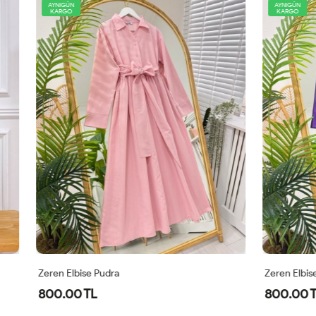
AYNIGÜN
KARGO
 Pudra
Zeren Elbise Mor
L
800.00 TL