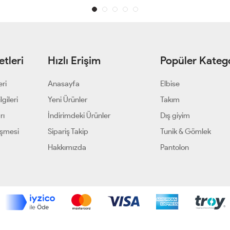
tleri
Hızlı Erişim
Popüler Katego
eri
Anasayfa
Elbise
gileri
Yeni Ürünler
Takım
rı
İndirimdeki Ürünler
Dış giyim
eşmesi
Sipariş Takip
Tunik & Gömlek
Hakkımızda
Pantolon
Geliştir - powered by innovation