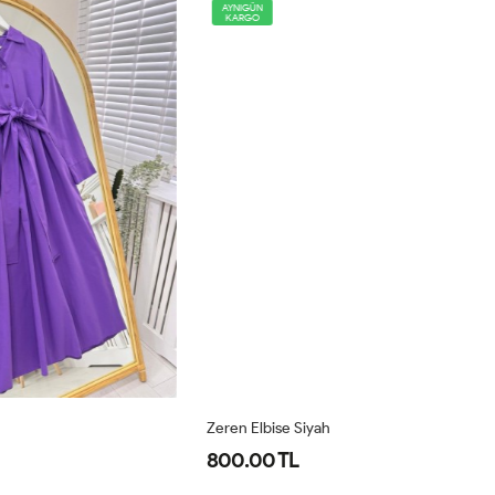
AYNIGÜN
KARGO
Zeren Elbise Siyah
Ze
800.00 TL
8