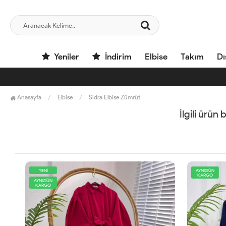
Yeniler
İndirim
Elbise
Takım
Dı
Anasayfa
Elbise
Sidra Elbise Zümrüt
İlgili ürün
YENİ
AYNIGÜN
KARGO
AYNIGÜN
KARGO