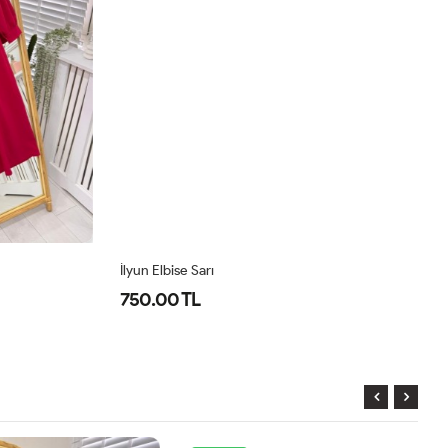
İlyun Elbise Sarı
İl
750.00 TL
7