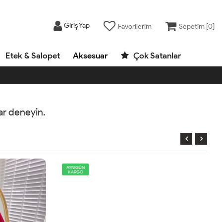
Giriş Yap
Favorilerim
Sepetim [
0
]
Etek & Salopet
Aksesuar
Çok Satanlar
rar deneyin.
AYNIGÜN
KARGO