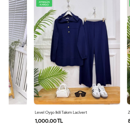
AYNIGÜN
AYNIGÜN
KARGO
KARGO
Level Oyşo Ikili Takım Lacivert
Zeren Elbise
1,000.00 TL
800.00 T