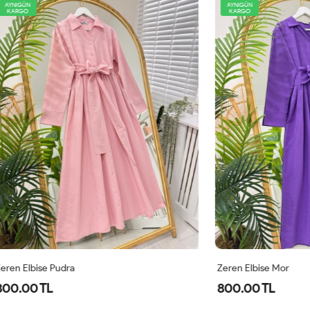
AYNIGÜN
KARGO
 Pudra
Zeren Elbise Mor
L
800.00 TL