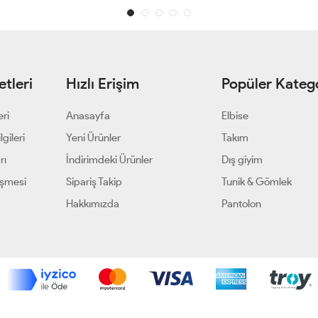
tleri
Hızlı Erişim
Popüler Katego
eri
Anasayfa
Elbise
gileri
Yeni Ürünler
Takım
rı
İndirimdeki Ürünler
Dış giyim
eşmesi
Sipariş Takip
Tunik & Gömlek
Hakkımızda
Pantolon
Geliştir - powered by innovation