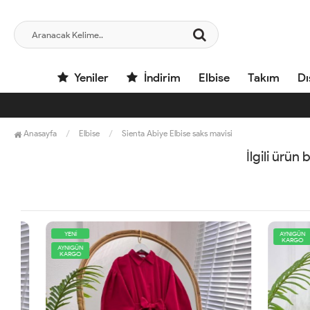
Yeniler
İndirim
Elbise
Takım
Dı
Anasayfa
Elbise
Sienta Abiye Elbise saks mavisi
İlgili ürün
YENİ
AYNIGÜN
KARGO
AYNIGÜN
KARGO