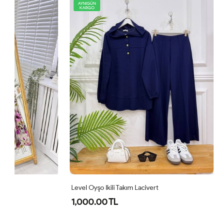
AYNIGÜN
AYNIGÜN
KARGO
KARGO
Level Oyşo Ikili Takım Lacivert
Zeren Elbise
1,000.00 TL
800.00 T