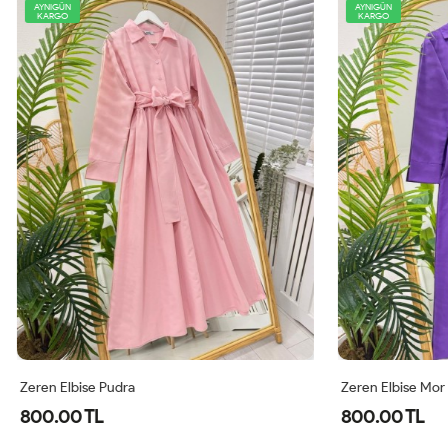
AYNIGÜN
KARGO
 Pudra
Zeren Elbise Mor
L
800.00 TL