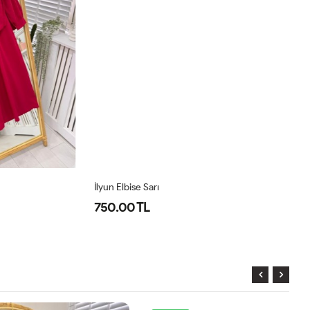
İlyun Elbise Sarı
Pr
750.00 TL
8