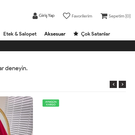
Giriş Yap
Favorilerim
Sepetim [
0
]
Etek & Salopet
Aksesuar
Çok Satanlar
rar deneyin.
AYNIGÜN
KARGO