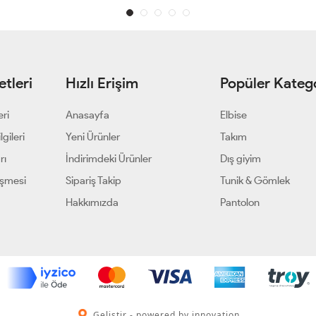
tleri
Hızlı Erişim
Popüler Katego
eri
Anasayfa
Elbise
gileri
Yeni Ürünler
Takım
rı
İndirimdeki Ürünler
Dış giyim
eşmesi
Sipariş Takip
Tunik & Gömlek
Hakkımızda
Pantolon
Geliştir - powered by innovation