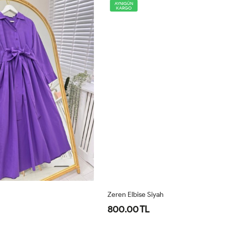
AYNIGÜN
KARGO
Zeren Elbise Siyah
Ze
800.00 TL
8