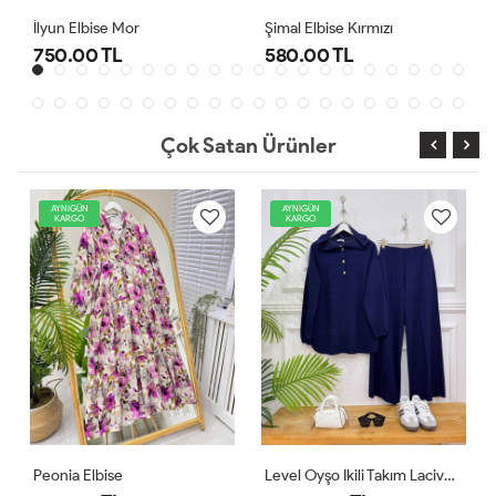
Şimal Elbise Kırmızı
Level Oyşo Ikili Takım Lacivert
580.00 TL
1,000.00 TL
Çok Satan Ürünler
AYNIGÜN
AYNIGÜN
KARGO
KARGO
Level Oyşo Ikili Takım Lacivert
Zeren Elbise Pudra