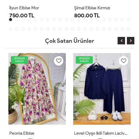
Şimal Elbise Kırmızı
800.00 TL
1,000.00 TL
Çok Satan Ürünler
IGÜN
AYNIGÜN
AYNIGÜN
RGO
KARGO
KARGO
a Elbise
Level Oyşo Ikili Takım Lacivert
Zeren Elb