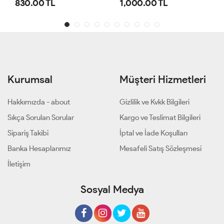
.00 TL
1,000.00 TL
800.00
Kurumsal
Müşteri Hizmetleri
Hakkımızda - about
Gizlilik ve Kvkk Bilgileri
Sıkça Sorulan Sorular
Kargo ve Teslimat Bilgileri
Sipariş Takibi
İptal ve İade Koşulları
Banka Hesaplarımız
Mesafeli Satış Sözleşmesi
İletişim
Sosyal Medya