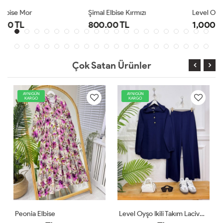
Şimal Elbise Kırmızı
Level Oyşo Ikili Takım Lacivert
800.00 TL
1,000.00 TL
Çok Satan Ürünler
AYNIGÜN
AYNIGÜN
KARGO
KARGO
Level Oyşo Ikili Takım Lacivert
Zeren Elbise Pudra