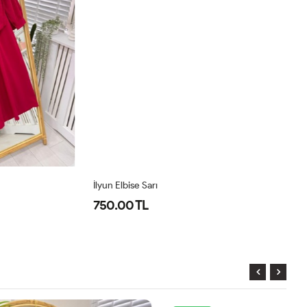
İlyun Elbise Sarı
İl
750.00 TL
7