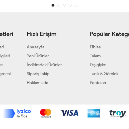
tleri
Hızlı Erişim
Popüler Katego
eri
Anasayfa
Elbise
gileri
Yeni Ürünler
Takım
rı
İndirimdeki Ürünler
Dış giyim
eşmesi
Sipariş Takip
Tunik & Gömlek
Hakkımızda
Pantolon
Geliştir - powered by innovation