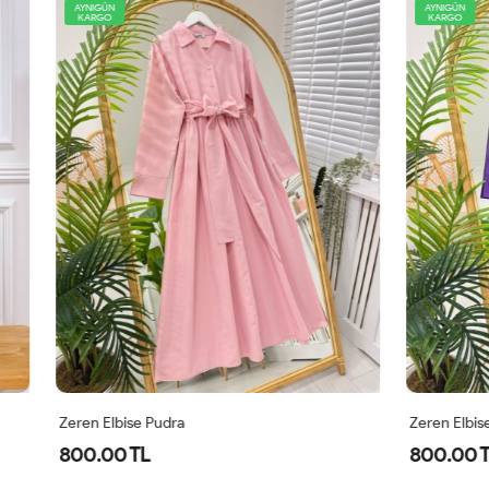
AYNIGÜN
KARGO
 Pudra
Zeren Elbise Mor
L
800.00 TL