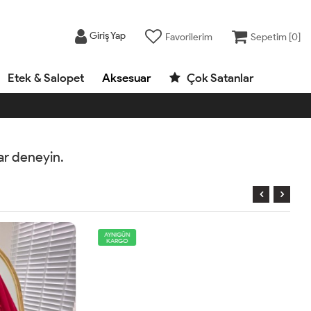
Giriş Yap
Favorilerim
Sepetim [
0
]
Etek & Salopet
Aksesuar
Çok Satanlar
rar deneyin.
AYNIGÜN
KARGO