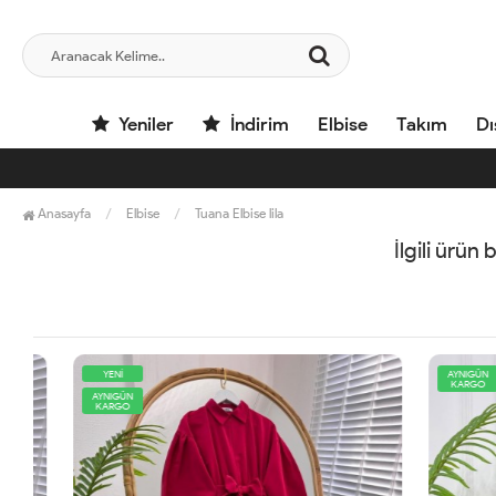
Yeniler
İndirim
Elbise
Takım
Dı
Anasayfa
Elbise
Tuana Elbise lila
İlgili ürün
YENİ
AYNIGÜN
KARGO
AYNIGÜN
KARGO