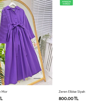
AYNIGÜN
KARGO
Zeren Elbise Siyah
Ze
800.00 TL
8