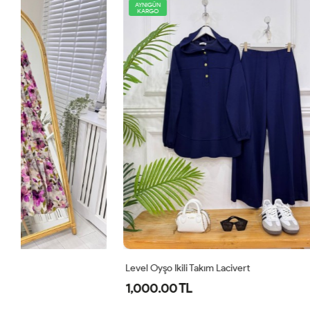
AYNIGÜN
AYNIGÜN
KARGO
KARGO
Level Oyşo Ikili Takım Lacivert
Zeren Elbise
1,000.00 TL
800.00 T