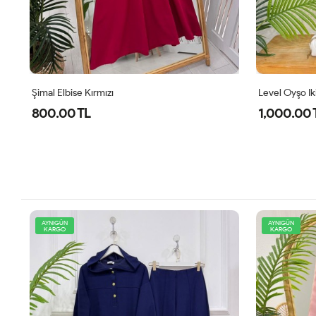
Şimal Elbise Kırmızı
Level Oyşo Iki
800.00 TL
1,000.00 
AYNIGÜN
AYNIGÜN
KARGO
KARGO