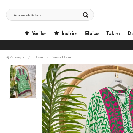
Yeniler
İndirim
Elbise
Takım
Dı
Anasayfa
Elbise
Verna Elbise