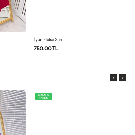
İlyun Elbise Sarı
İl
750.00 TL
7
AYNIGÜN
KARGO