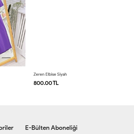
Zeren Elbise Siyah
Ze
800.00 TL
8
riler
E-Bülten Aboneliği