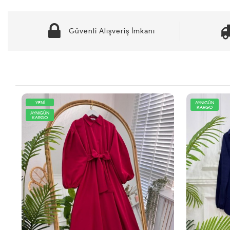
Güvenli Alışveriş İmkanı
YENİ
AYNIGÜN
KARGO
AYNIGÜN
KARGO