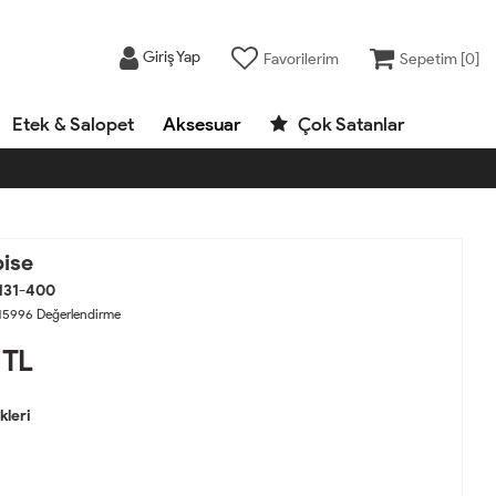
Giriş Yap
Favorilerim
Sepetim [
0
]
Etek & Salopet
Aksesuar
Çok Satanlar
bise
131-400
15996
Değerlendirme
TL
leri