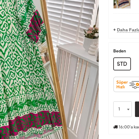
+
Daha Fazla
Beden
STD
16:00'a ka