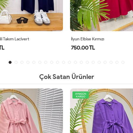
li Takım Lacivert
İlyun Elbise Kırmızı
TL
750.00 TL
Çok Satan Ürünler
AYNIGÜN
KARGO