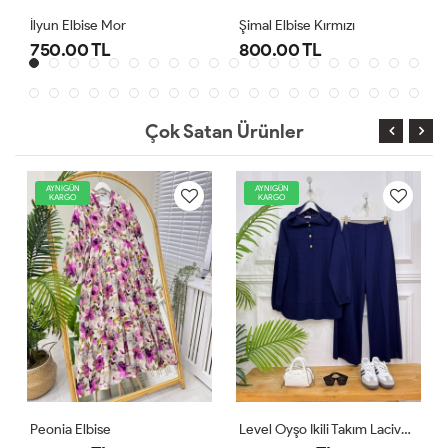
Şimal Elbise Kırmızı
Level Oyşo Ikili Takım Lacivert
800.00 TL
1,000.00 TL
Çok Satan Ürünler
AYNIGÜN
AYNIGÜN
KARGO
KARGO
Level Oyşo Ikili Takım Lacivert
Zeren Elbise Pudra