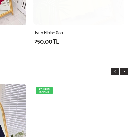
İlyun Elbise Sarı
İl
750.00 TL
7
AYNIGÜN
KARGO