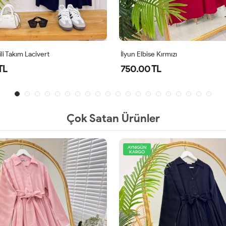
li Takım Lacivert
İlyun Elbise Kırmızı
TL
750.00 TL
Çok Satan Ürünler
AYNIGÜN
KARGO