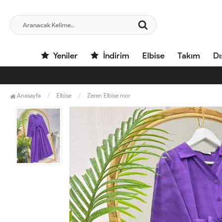
Yeniler
İndirim
Elbise
Takım
Dı
Anasayfa
Elbise
Zeren Elbise mor