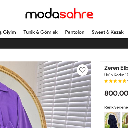
ş Giyim
Tunik & Gömlek
Pantolon
Sweat & Kazak
Zeren El
Ürün Kodu:
1
800.0
Renk Seçenek