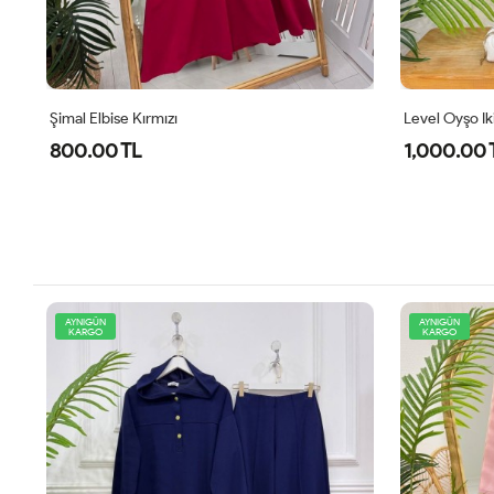
Şimal Elbise Kırmızı
Level Oyşo Iki
800.00 TL
1,000.00 
AYNIGÜN
AYNIGÜN
KARGO
KARGO