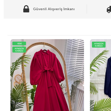
Güvenli Alışveriş İmkanı
YENİ
AYNIGÜN
KARGO
AYNIGÜN
KARGO