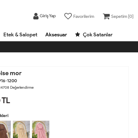
Giriş Yap
Favorilerim
Sepetim [
0
]
Etek & Salopet
Aksesuar
Çok Satanlar
bise mor
916-1200
14708
Değerlendirme
0
TL
leri