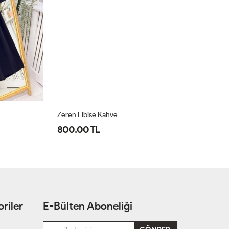
Zeren Elbise Kahve
Em
800.00 TL
5
riler
E-Bülten Aboneliği