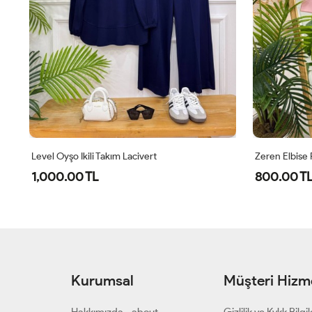
Level Oyşo Ikili Takım Lacivert
Zeren Elbise
1,000.00 TL
800.00 T
Kurumsal
Müşteri Hizme