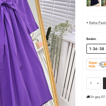
+
Daha Fazla
Beden
1-36-38
En geç 07