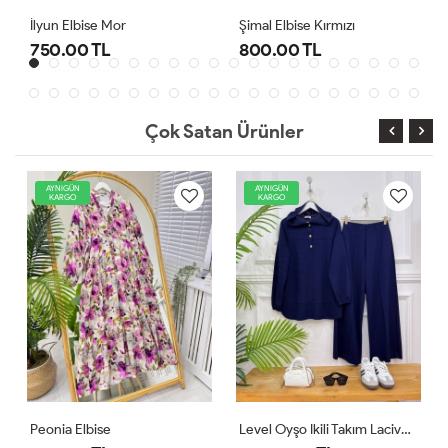
Şimal Elbise Kırmızı
Level Oyşo Ikili Takım Lacivert
800.00 TL
1,000.00 TL
Çok Satan Ürünler
AYNIGÜN
AYNIGÜN
KARGO
KARGO
Level Oyşo Ikili Takım Lacivert
Zeren Elbise Pudra