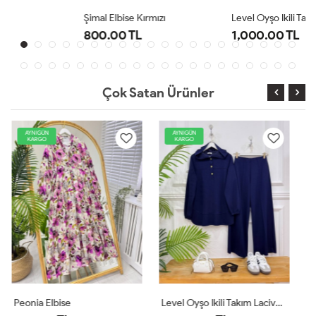
Şimal Elbise Kırmızı
Level Oyşo Ikili Takım Lacivert
800.00 TL
1,000.00 TL
Çok Satan Ürünler
AYNIGÜN
AYNIGÜN
KARGO
KARGO
Level Oyşo Ikili Takım Lacivert
Zeren Elbise Pudra